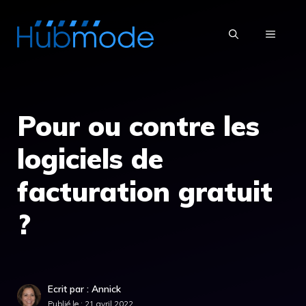
Aller
au
MENU
contenu
Pour ou contre les
logiciels de
facturation gratuit
?
Ecrit par : Annick
Publié le :
21 avril 2022