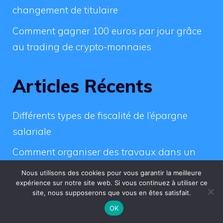
changement de titulaire
Comment gagner 100 euros par jour grâce
au trading de crypto-monnaies
Articles Récents
Différents types de fiscalité de l’épargne
salariale
Comment organiser des travaux dans un
immeuble ?
Nous utilisons des cookies pour vous garantir la meilleure
expérience sur notre site web. Si vous continuez à utiliser ce
Transfert PEL vers une autre banque :
site, nous supposerons que vous en êtes satisfait.
étapes, conditions et délais à connaître
OK