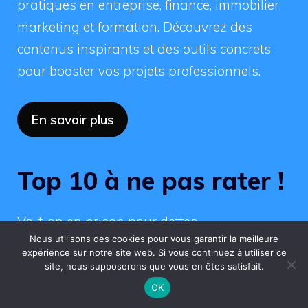
pratiques en entreprise, finance, immobilier,
marketing et formation. Découvrez des
contenus inspirants et des outils concrets
pour booster vos projets professionnels.
En savoir plus
Top 10 à ne pas rater !
Va-t-on en prison pour dettes
Nous utilisons des cookies pour vous garantir la meilleure
professionnelles ? Forum
expérience sur notre site web. Si vous continuez à utiliser ce
site, nous supposerons que vous en êtes satisfait.
Sabradou : La plateforme en ligne ultime
OK
pour vendre et prospérer dans les vide-