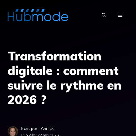
Aller
au
MENU
contenu
Transformation
digitale : comment
suivre le rythme en
2026 ?
Ecrit par : Annick
Publié le :
22 mai 2026