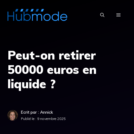
Aller
au
MENU
contenu
Peut-on retirer
50000 euros en
liquide ?
Ecrit par : Annick
Publié le :
9 novembre 2025