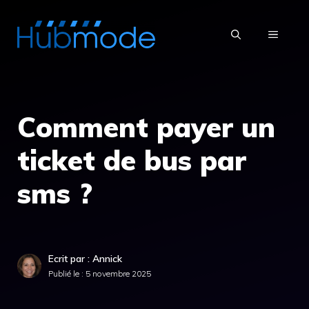
Aller
au
MENU
contenu
Comment payer un
ticket de bus par
sms ?
Ecrit par : Annick
Publié le :
5 novembre 2025