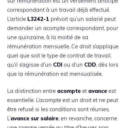
sur rémunération est un versement anticipé
correspondant à un travail déjà effectué.
L’article
L3242-1
prévoit qu’un salarié peut
demander un acompte correspondant, pour
une quinzaine, à la moitié de sa
rémunération mensuelle. Ce droit s’applique
quel que soit le type de contrat de travail,
qu’il s’agisse d’un
CDI
ou d’un
CDD
, dès lors
que la rémunération est mensualisée.
La distinction entre
acompte
et
avance
est
essentielle. L’acompte est un droit et ne peut
être refusé si les conditions sont réunies.
L’
avance sur salaire
, en revanche, concerne
une somme versée au titre d’heures non