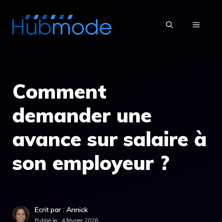
Aller
au
MENU
contenu
Comment
demander une
avance sur salaire à
son employeur ?
Ecrit par : Annick
Publié le :
4 février 2026