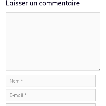
Laisser un commentaire
Commentaire
Nom
E-
mail