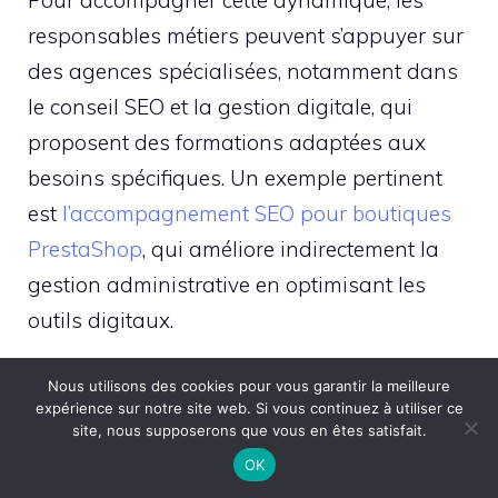
Pour accompagner cette dynamique, les
responsables métiers peuvent s’appuyer sur
des agences spécialisées, notamment dans
le conseil SEO et la gestion digitale, qui
proposent des formations adaptées aux
besoins spécifiques. Un exemple pertinent
est
l’accompagnement SEO pour boutiques
PrestaShop
, qui améliore indirectement la
gestion administrative en optimisant les
outils digitaux.
Investir dans la formation permet également
Nous utilisons des cookies pour vous garantir la meilleure
expérience sur notre site web. Si vous continuez à utiliser ce
de réduire les risques liés aux erreurs
site, nous supposerons que vous en êtes satisfait.
coûteuses, à la fraude, et aux retards de
OK
paiement, tout en favorisant une meilleure