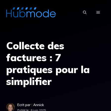
Aller
au
MENU
contenu
Collecte des
factures : 7
pratiques pour la
simplifier
Ecrit par : Annick
Publié le :
6 juin 2025