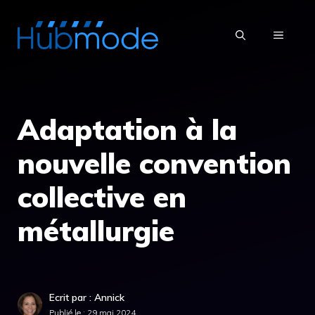
Aller
au
MENU
contenu
Adaptation à la
nouvelle convention
collective en
métallurgie
Ecrit par : Annick
Publié le :
29 mai 2024